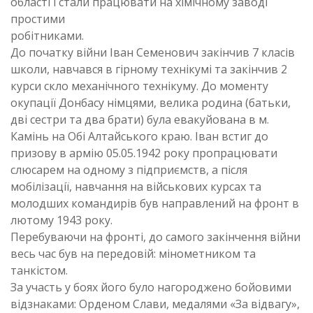
області і стали працювати на хімічному заводі
простими
робітниками.
До початку війни Іван Семенович закінчив 7 класів
школи, навчався в гірному технікумі та закінчив 2
курси скло механічного технікуму. До моменту
окупації Донбасу німцями, велика родина (батьки,
дві сестри та два брати) була евакуйована в м.
Камінь на Обі Алтайського краю. Іван встиг до
призову в армію 05.05.1942 року пропрацювати
слюсарем на одному з підприємств, а після
мобілізації, навчання на військових курсах та
молодших командирів був направлений на фронт в
лютому 1943 року.
Перебуваючи на фронті, до самого закінчення війни
весь час був на передовій: мінометником та
танкістом.
За участь у боях його було нагороджено бойовими
відзнаками: Орденом Слави, медалями «За відвагу»,