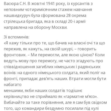
Васюра С.Н. В жовтні 1941 року, із курсантів з
неповним чотиримісячним стажем навчання
нашвидкуруч була сформована 28 окрема
стрілецька бригада, яка в складі 20-ї армії
направлена на оборону Москви.
Зі вспоминів:
«Я кажу тільки про те, що бачив на власні очі та що
пережив, як кажуть, на своїй шкурі, – говорить
фронтовик. – Ми перемогли, але якою ціною? Коли
ведуть мову про перемогу, не часто згадують про
співвідношення загиблих німецьких і радянських
воїнів: на одного німецького солдата, який поліг на
фронті, припадає дев’ять наших. Втрати могли бути
набагато
меншими, якби наших солдатів тодішнє
керівництво не сприймало як «гарматне м’ясо».
Вибачайте за таке порівняння, але я сам був свідком
того, що командири бездумно посилали під кулі