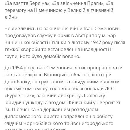
«За взяття Берліна», «За звільнення Праги», «За
перемогу на Німеччиною у Великій вітчизняній
війні».
Не дивлячись на закінчення війни Іван Семенович
продовжував службу в армії: в Австрії та у м. Бар
Вінницької області і тільки в лютому 1947 року після
тяжкої хвороби та встановлення інвалідності ІІ
групи, його було демобілізовано.
До 1954 року Іван Семенович встиг пропрацювати
зав канцелярією Вінницької обласної контори
Держбанку, інструктором та завідуючим відділом
обкому комсомолу, головою обласної ради ДСО
«Буревісник», закінчив двохрічну Львівську
юридичнушкоду, а згодом і Київський університет
ім.. Шевченка За державним розподілом
дипломованого юриста направлено на роботу
слідчим Чорнобаївського та Звенигородського