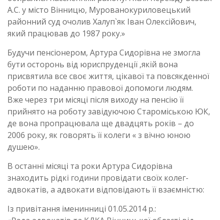
А.С. у місто Вінницю, Мурованокуриловецький
районний суд очолив Халуп`як Іван Олексійович,
який працював до 1987 року.»
Будучи пенсіонером, Артура Сидорівна не змогла
бути осторонь від юриспруденції ,якій вона
присвятила все своє життя, цікавої та повсякденної
роботи по наданню правової допомоги людям.
Вже через три місяці після виходу на пенсію її
прийнято на роботу завідуючою Староміською ЮК,
де вона пропрацювала ще двадцять років – до
2006 року, як говорять її колеги « з вічно юною
душею».
В останні місяці та роки Артура Сидорівна
знаходить рідкі години провідати своїх колег-
адвокатів, а адвокати відповідають її взаємністю:
Із привітання іменинниці 01.05.2014 р.: