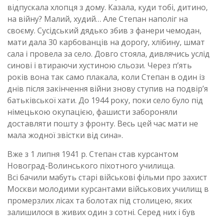
відпускала хлопця з дому. Казала, куди тобі, дитино,
на війну? Малий, худий… Але Степан наполіг на
своєму. Сусідський дядько збив з фанери чемодан,
мати дала 30 карбованців на дорогу, хлібину, шмат
сала і провела за село. Довго стояла, дивлячись услід
синові і втираючи хустиною сльози. Через п’ять
років вона так само плакала, коли Степан в один із
днів після закінчення війни знову ступив на подвір’я
батьківської хати. До 1944 року, поки село було під
німецькою окупацією, фашисти забороняли
доставляти пошту з фронту. Весь цей час мати не
мала жодної звістки від сина».
Вже з 1 липня 1941 р. Степан став курсантом
Новоград-Волинського піхотного училища.
Всі бачили мабуть старі військові фільми про захист
Москви молодими курсантами військових училищ в
промерзлих лісах та болотах під столицею, яких
залишилося в живих один з сотні. Серед них і був