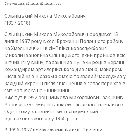
Сільніцький Микола Миколайович
Сільніцький Микола Миколайович
(1937-2018)
Сільніцький Микола Миколайович народився 15
липня 1937 року в селі Браженці Полонного району
на Хмельниччині в сім’ї військовослужбовця –
Миколи Івановича Сільніцького, який пройшов всю
Вітчизняну війну, та закінчив її у 1945 році в Берліні
командиром артилерійського дивізіона, майором.
Після війни він разом з сім’єю тривалий час служив у
Західній Україні і після звільнення в запас переїхав в
смт.Вапнярка на Вінниччині.
Вже тут в1952 році Микола Миколайович закінчив
Вапнярську семирічну школу. Після чого навчався в
Одеському залізничному технікумі, який з
відзнакою закінчив у 1956 році.
В 1956-1957 роках служив в армії. Трудову