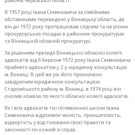
районів черкаської області.
В 1957 році Івана Семеновича за сімейними
обставинами переведено у Вінницьку область, де
він до 1972 року пропрацював слідчим та на різних
прокурорських посадах в районних прокуратурах
та Вінницькій обласній прокуратурі.
За рішенням президії Вінницької обласної колегії
адвокатів від 6 березня 1972 року Івана Семеновича
прийнято адвокатом у 2-у юридичну консультацію
м. Вінниці. В цей же рік його призначено
завідуючим юридичною консультацією
Староміського району м. Вінниці, в 1974 році він
очолив комісію по якості обласної колегії адвокатів.
Як і всіх адвокатів тієї післявоєнної школи Івана
Семеновича відрізняли чесність, принциповість,
відвертість у відстоюванні своєї правоти та
законності по кожній зі справ.