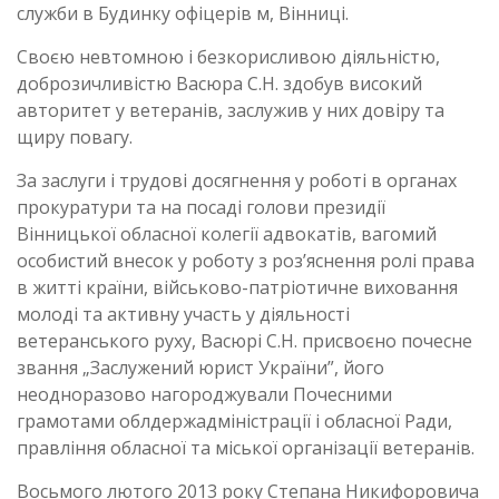
служби в Будинку офіцерів м, Вінниці.
Своєю невтомною і безкорисливою діяльністю,
доброзичливістю Васюра С.Н. здобув високий
авторитет у ветеранів, заслужив у них довіру та
щиру повагу.
За заслуги і трудові досягнення у роботі в органах
прокуратури та на посаді голови президії
Вінницької обласної колегії адвокатів, вагомий
особистий внесок у роботу з роз’яснення ролі права
в житті країни, військово-патріотичне виховання
молоді та активну участь у діяльності
ветеранського руху, Васюрі С.Н. присвоєно почесне
звання „Заслужений юрист України”, його
неодноразово нагороджували Почесними
грамотами облдержадміністрації і обласної Ради,
правління обласної та міської організації ветеранів.
Восьмого лютого 2013 року Степана Никифоровича