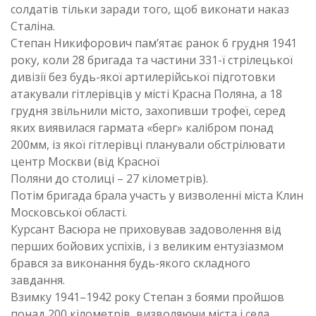
солдатів тільки заради того, щоб виконати наказ
Сталіна.
Степан Никифорович пам’ятає ранок 6 грудня 1941
року, коли 28 бригада та частини 331-ї стрілецької
дивізії без будь-якої артилерійської підготовки
атакували гітлерівців у місті Красна Поляна, а 18
грудня звільнили місто, захопивши трофеї, серед
яких виявилася гармата «берг» калібром понад
200мм, із якої гітлерівці планували обстрілювати
центр Москви (від Красної
Поляни до столиці – 27 кілометрів).
Потім бригада брала участь у визволенні міста Клин
Московської області.
Курсант Васюра не приховував задоволення від
перших бойових успіхів, і з великим ентузіазмом
брався за виконання будь-якого складного
завдання.
Взимку 1941–1942 року Степан з боями пройшов
понад 200 кілометрів, визволяючи міста і села