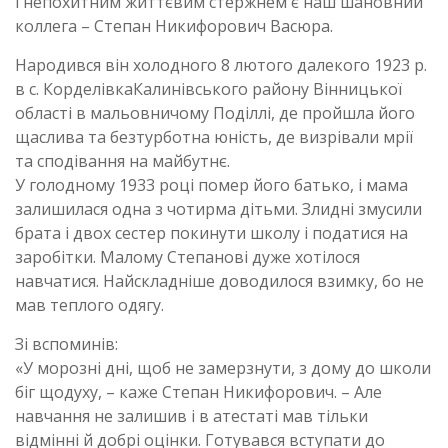
і непохитним життєвим стержнем є наш шановний
коллега – Степан Никифорович Васюра.
Народився він холодного 8 лютого далекого 1923 р.
в с. КорделівкаКалинівського району Вінницької
області в мальовничому Поділлі, де пройшла його
щаслива та безтурботна юність, де визрівали мрії
та сподівання на майбутнє.
У голодному 1933 році помер його батько, і мама
залишилася одна з чотирма дітьми. Злидні змусили
брата і двох сестер покинути школу і податися на
заробітки. Малому Степанові дуже хотілося
навчатися. Найскладніше доводилося взимку, бо не
мав теплого одягу.
Зі вспоминів:
«У морозні дні, щоб не замерзнути, з дому до школи
біг щодуху, – каже Степан Никифорович. – Але
навчання не залишив і в атестаті мав тільки
відмінні й добрі оцінки. Готувався вступати до