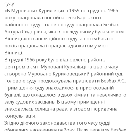
суду:
«В Мурованих Курилівцях з 1959 по грудень 1966
року працювала постійна сесія Барського
районного суду. Головою суду працювала Безбах
Артура Сидорівна, яка в послідуючому була членом
Вінницького апеляційного суду, а потім багато
років працювала і працює адвокатом у місті
Вінниці.
В грудні 1966 року було відновлено район з
центром в смт. Муровані Курилівці і з цього часу
створено Муровано Куриловецький районний суд.
Головою суду продовжувала працювати Безбах А.С..
Приміщення суду знаходилося в пристосованій
будівлі, що складалося з двох кімнат та невеличкого
залу судових засідань. В цьому приміщенні
знаходилась селищна рада, а згодом і юридична
консультація.
Згідно діючого законодавства того часу судді
обиралися населенням району. Після переїзду Безбах