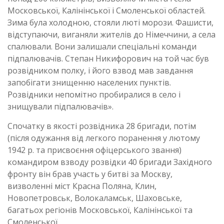
Московської, Калінінської і Смоленської областей.
Зима була холодною, стояли люті морози. Фашисти,
відступаючи, виганяли жителів до Німеччини, а села
спалювали. Вони залишали спеціальні команди
підпалювачів. Степан Никифорович на той час був
розвідником полку, і його взвод мав завдання
запобігати знищенню населених пунктів.
Розвідники непомітно пробиралися в село і
знищували підпалювачів».
Спочатку в якості розвідника 28 бригади, потім
(після одужання від легкого поранення у лютому
1942 р. та присвоєння офіцерського звання)
командиром взводу розвідки 40 бригади Західного
фронту він брав участь у битві за Москву,
визволенні міст Красна Поляна, Клин,
Новопетровськ, Волокаламськ, Шаховське,
багатьох регіонів Московської, Калінінської та
Смоленської