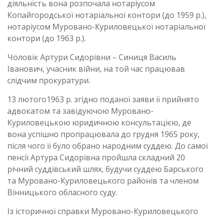
діяльність вона розпочала нотаріусом
Копайгородської нотаріальної контори (до 1959 р.),
нотаріусом Муровано-Куриловецької нотаріальної
контори (до 1963 р.).
Чоловік Артури Сидорівни – Синиця Василь
Іванович, учасник війни, на той час працював
слідчим прокуратури.
13 лютого1963 р. згідно поданої заяви її прийнято
адвокатом та завідуючою Муровано-
Куриловецькою юридичною консультацією, де
вона успішно пропрацювала до грудня 1965 року,
після чого її було обрано народним суддею. До самої
пенсії Артура Сидорівна пройшла складний 20
річний суддівський шлях, будучи суддею Барського
та Муровано-Куриловецького районів та членом
Вінницького обласного суду.
Із історичної справки Муровано-Куриловецького