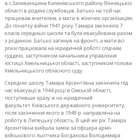
в с.Заливанщина Калинівського району Вінницької
області в родині службовців. Батько на той час
працював вчителем, а мати в жіночих організаціях.
До початку війни 1941 року Тамара закінчила 7
класів середньої школи та була евакуйована разом
з родиною. Батько загинув на фронті, а мати всі
роки працювала на юридичній роботі: слідчим,
суддею, заступником начальника управління
юстиції Хмельницької області, заступником голови
Хмельницького обласного суду.
Середню школу Тамара Арсентіївна закінчила під
час евакуації в 1944 році в Омській області,
поступивши зразу ж на юридичний
факультет Київського державного університету,
після закінчення якого в 1949 р. направлена на
роботу в Липецьку область. В цей же рік Тамара
Арсентіївна вийшла заміж за офіцера армії-
військового льотчика Богданова Володимира