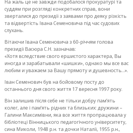
На жаль це не завжди подобалося прокуратурі та
суддям при розгляді конкретних справ, вони
зверталися до президії з заявами про деяку різкість
та відвертість Івана Семеновича під час судових
слухань.
Вітаючи Івана Семеновича з 60-річчям голова
президії Васюра С.Н. зазначав:
«Хотя вследствие свого ершистого характера, Вы
иногда и зарабатывали «шишки», однако мы все вас
любим и уважаем за Вашу прямоту и душевность…».
Іван Семенович був на бойовому посту до
останнього дня свого життя 17 вересня 1997 року.
Він залишив після себе не тільки добру пам’ять
колег, але і пам’ять рідних та близьких: дружини –
Галини Максимівни, яка все життя пропрацювала у
бібліотеці Вінницького педагогічного університету,
сина Миколи, 1948 р.н. та дочки Наталії, 1955 р.н.,