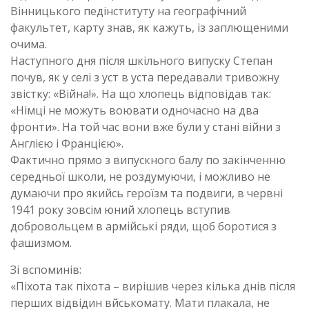
Вінницького педінституту на географічний
факультет, карту знав, як кажуть, із заплющеними
очима.
Наступного дня після шкільного випуску Степан
почув, як у селі з уст в уста передавали тривожну
звістку: «Війна!». На що хлопець відповідав так:
«Німці не можуть воювати одночасно на два
фронти». На той час вони вже були у стані війни з
Англією і Францією».
Фактично прямо з випускного балу по закінченню
середньої школи, не роздумуючи, і можливо не
думаючи про якийсь героїзм та подвиги, в червні
1941 року зовсім юний хлопець вступив
добровольцем в армійські ряди, щоб боротися з
фашизмом.
Зі вспоминів:
«Піхота так піхота – вирішив через кілька днів після
перших відвідин вйськомату. Мати плакала, не