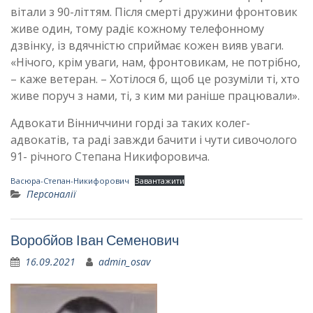
вітали з 90-літтям. Після смерті дружини фронтовик
живе один, тому радіє кожному телефонному
дзвінку, із вдячністю сприймає кожен вияв уваги.
«Нічого, крім уваги, нам, фронтовикам, не потрібно,
– каже ветеран. – Хотілося б, щоб це розуміли ті, хто
живе поруч з нами, ті, з ким ми раніше працювали».
Адвокати Вінниччини горді за таких колег-
адвокатів, та раді завжди бачити і чути сивочолого
91- річного Степана Никифоровича.
Васюра-Степан-Никифорович
Завантажити
Персоналії
Воробйов Іван Семенович
16.09.2021
admin_osav