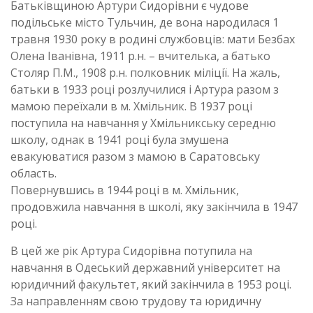
Батьківщиною Артури Сидорівни є чудове
подільське місто Тульчин, де вона народилася 1
травня 1930 року в родині службовців: мати Безбах
Олена Іванівна, 1911 р.н. – вчителька, а батько
Столяр П.М., 1908 р.н. полковник міліції. На жаль,
батьки в 1933 році розлучилися і Артура разом з
мамою переїхали в м. Хмільник. В 1937 році
поступила на навчання у Хмільникську середню
школу, однак в 1941 році була змушена
евакуюватися разом з мамою в Саратовську
область.
Повернувшись в 1944 році в м. Хмільник,
продовжила навчання в школі, яку закінчила в 1947
році.
В цей же рік Артура Сидорівна потупила на
навчання в Одеський державний університет на
юридичний факультет, який закінчила в 1953 році.
За направленням свою трудову та юридичну