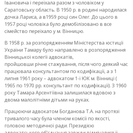
Івановича і переїхала разом з чоловіком у
Саратовську область. В 1950 р. в родині народилася
дочка Лариса, а в1959 році син Олег. До цього в
1957 році чоловіка було демобілізовано в все
сімейство переїхало у м. Вінницю.
В 1958 р. за розпорядженням Міністерства юстиції
України Тамару було направлено в розпорядження
Вінницької колегії адвокатів,
пройшовши річне стажування, після чого деякий час
працювала консультантом по кодифікації, а з 1
липня 1961 року – адвокатом 1-ї ЮК м. Вінниці (
1965 по 1970 рр. консультант по кодифікації). З 1960
року Тамара Арсентіївна залишилася вдовою з
двома малолітніми дітьми на руках.
Працюючи адвокатом Богданова Т.А. на протязі
тривалого часу була членом комісії по якості,
головою методичної ради. Президією
адвокатського об’єднання завжди відмічалися її