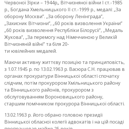
Червоної Зірки – 1944р„ Вітчизняної війни І ст.-1985
р., Богдана Хмельницького ІІ ст.-1999 р., медалі: „За
оборону Москви”. „За оборону Ленінграда”,
„Захисник Вітчизни”, „60 років визволення України”
„60 років визволення Республіки Білорусії”, „Медаль
Жукова”, „За перемогу над Німеччиною у Великій
Вітчизняній війні” та біля 20-
ти ювілейних медалей.
Маючи активну життєву позицію та принциповість,
з 1.07.1945 р. по 13.02.1963 р. Васюра С.Н. працював в
органах прокуратури Вінницької області спочатку
слідчим, потім прокурором Хмільницького району
та Вінницького районів, прокурором з
обслуговуванням Вороновицького району,
старшим помічником прокурора Вінницької області.
13.02.1963 р. його обрано головою президії
Вінницької обласної колегії адвокатів і на цій посаді
пропрацював майже 25 років.