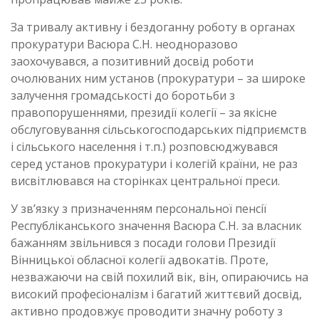
За тривалу активну і бездоганну роботу в органах
прокуратури Васюра С.Н. неодноразово
заохочувався, а позитивний досвід роботи
очолюваних ним установ (прокуратури – за широке
залучення громадськості до боротьби з
правопорушеннями, президії колегії – за якісне
обслуговування сільськогосподарських підприємств
і сільського населення і т.п.) розповсюджувався
серед установ прокуратури і колегій країни, не раз
висвітлювався на сторінках центральної преси.
У зв’язку з призначенням персональної пенсії
Республіканського значення Васюра С.Н. за власник
бажанням звільнився з посади голови Президії
Вінницької обласної колегії адвокатів. Проте,
незважаючи на свій похилий вік, він, опираючись на
високий професіоналізм і багатий життєвий досвід,
активно продовжує проводити значну роботу з