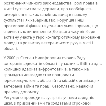
роз’яснення чинного законодавства і ролі права в
житті суспільства та держави, про необхідність
викорінення таких ганебних явищ в нашому
суспільстві, як хабарництво, корупція і інші
протиправні діяння та усунення умов і причин, що
сприяють їх виникненню. До цього часу він бере
активну участь у героїко-патріотичному вихованні
молоді та розвитку ветеранського руху в місті і
області.
У 2000 р. Степан Никифорович очолив Раду
ветеранів адвокатів області – учасників ВВВ та вдів
колишніх адвокатів-фронтовиків, а також на
громадськихзасадах став працювати
юрисконсультом в обласній та міській організаціях
ветеранів війни та праці, безоплатно, надаючи
правову допомогу.
Регулярно проводить зустрічі з учнями середніх
шкіл, з призовниками та солдатами строкової