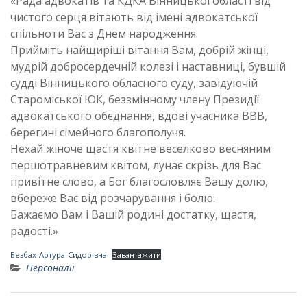
«Рада адвокатів та КДКА Вінницької області від
чистого серця вітають від імені адвокатської
спільноти Вас з Днем народження.
Прийміть найщиріші вітання Вам, добрій жінці,
мудрій добросердечній колезі і наставниці, бувшій
судді Вінницького обласного суду, завідуючій
Староміської ЮК, беззмінному члену Президії
адвокатського обєднання, вдові учасника ВВВ,
берегині сімейного благополучя.
Нехай жіноче щастя квітне веселково весняним
першотравневим квітом, лунає скрізь для Вас
привітне слово, а Бог благословляє Вашу долю,
вбереже Вас від розчарування і болю.
Бажаємо Вам і Вашій родині достатку, щастя,
радості.»
Безбах-Артура-Сидорівна
Завантажити
Персоналії