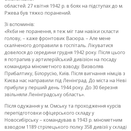
областей. 27 квітня 1942 р. в боях на підступах до м.
Ржева був тяжко поранений.
Зі вспоминів:
«Якби не поранення, я теж міг там навіки скласти
голову, – каже фронтовик Васюра. – Але мене
скаліченого доправили в госпіталь. Лікуватися
довелося до середини грудня 1942 року. Після цього
я потрапив у артилерійський дивізіон на посаду
командира мінометного взводу. Визволяв
Прибалтику, Білорусію, Київ. Після вигнання німців з
Києва нас направили під Ленінград. До міста на Неві
прибули у перший день 1944 року. До 30 березня
звільняли Ленінградську область».
Після одужання у м. Омську та проходження курсів
перепідготовки офіцерського складу у
Новосибірську – командував в 1943 р. мінометним
взводом 1189 стрілецького полку 358 дивізії у складі