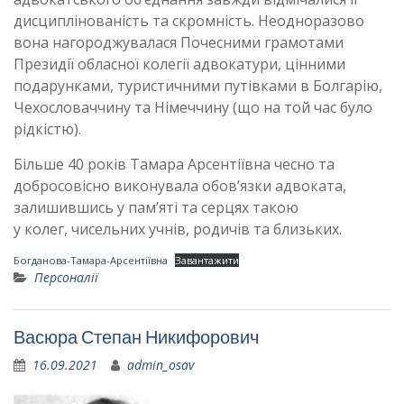
дисциплінованість та скромність. Неодноразово
вона нагороджувалася Почесними грамотами
Президії обласної колегії адвокатури, цінними
подарунками, туристичними путівками в Болгарію,
Чехословаччину та Німеччину (що на той час було
рідкістю).
Більше 40 років Тамара Арсентіївна чесно та
добросовісно виконувала обов’язки адвоката,
залишившись у пам’яті та серцях такою
у колег, чисельних учнів, родичів та близьких.
Богданова-Тамара-Арсентіївна
Завантажити
Персоналії
Васюра Степан Никифорович
16.09.2021
admin_osav