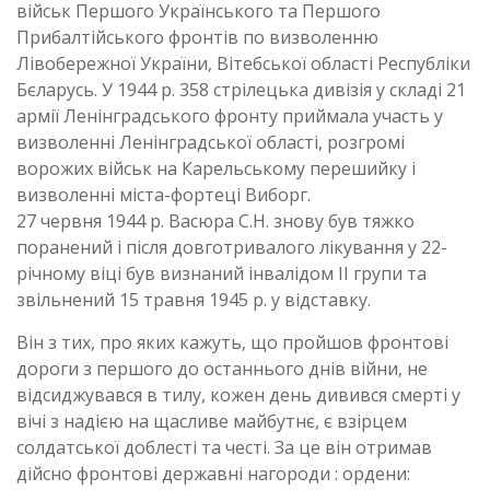
військ Першого Українського та Першого
Прибалтійського фронтів по визволенню
Лівобережної України, Вітебської області Республіки
Бєларусь. У 1944 р. 358 стрілецька дивізія у складі 21
армії Ленінградського фронту приймала участь у
визволенні Ленінградської області, розгромі
ворожих військ на Карельському перешийку і
визволенні міста-фортеці Виборг.
27 червня 1944 р. Васюра С.Н. знову був тяжко
поранений і після довготривалого лікування у 22-
річному віці був визнаний інвалідом II групи та
звільнений 15 травня 1945 р. у відставку.
Він з тих, про яких кажуть, що пройшов фронтові
дороги з першого до останнього днів війни, не
відсиджувався в тилу, кожен день дивився смерті у
вічі з надією на щасливе майбутнє, є взірцем
солдатської доблесті та честі. За це він отримав
дійсно фронтові державні нагороди : ордени: