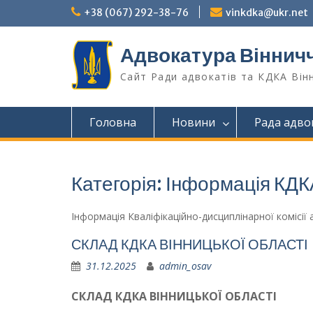
Перейти
+38 (067) 292-38-76
vinkdka@ukr.net
до
вмісту
Адвокатура Віннич
Сайт Ради адвокатів та КДКА Він
Головна
Новини
Рада адво
Категорія:
Інформація КДК
Інформація Кваліфікаційно-дисциплінарної комісії
СКЛАД КДКА ВІННИЦЬКОЇ ОБЛАСТІ
31.12.2025
admin_osav
СКЛАД КДКА ВІННИЦЬКОЇ ОБЛАСТІ