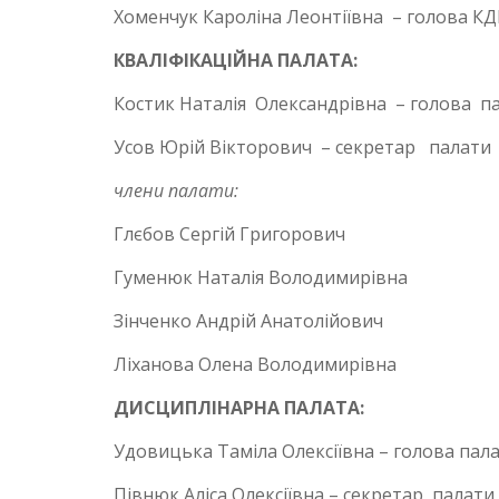
Хоменчук Кароліна Леонтіївна – голова К
КВАЛІФІКАЦІЙНА ПАЛАТА:
Костик Наталія Олександрівна – голова п
Усов Юрій Вікторович – секретар палати
члени палати:
Глєбов Сергій Григорович
Гуменюк Наталія Володимирівна
Зінченко Андрій Анатолійович
Ліханова Олена Володимирівна
ДИСЦИПЛІНАРНА ПАЛАТА:
Удовицька Таміла Олексіївна – голова пал
Півнюк Аліса Олексіївна – секретар палати