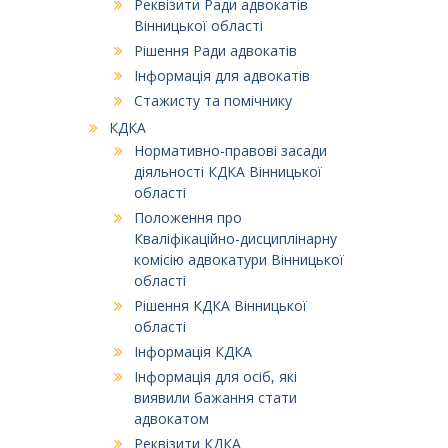
Реквізити Ради адвокатів
Вінницької області
Рішення Ради адвокатів
Інформація для адвокатів
Стажисту та помічнику
КДКА
Нормативно-правові засади
діяльності КДКА Вінницької
області
Положення про
Кваліфікаційно-дисциплінарну
комісію адвокатури Вінницької
області
Рішення КДКА Вінницької
області
Інформація КДКА
Інформація для осіб, які
виявили бажання стати
адвокатом
Реквізити КДКА