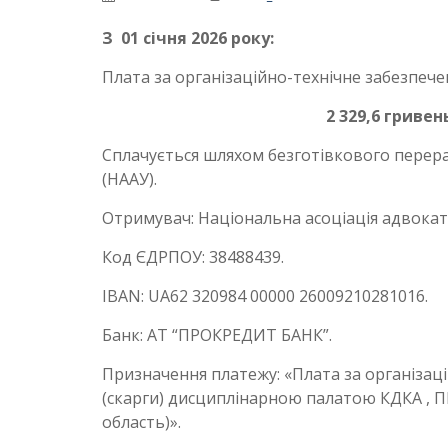
З 01 січня 2026 року:
Плата за організаційно-технічне забезпечен
2 329,6 гривен
Сплачується шляхом безготівкового перера
(НААУ).
Отримувач: Національна асоціація адвокаті
Код ЄДРПОУ: 38488439.
IBAN: UA62 320984 00000 26009210281016.
Банк: АТ “ПРОКРЕДИТ БАНК”.
Призначення платежу: «Плата за організац
(скарги) дисциплінарною палатою КДКА , ПІ
область)».