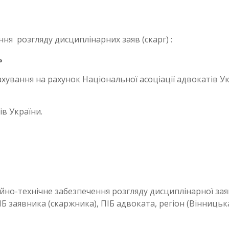
ня розгляду дисциплінарних заяв (скарг) :
ь
хування на рахунок Національної асоціації адвокатів У
в України.
ійно-технічне забезпечення розгляду дисциплінарної за
Б заявника (скаржника), ПІБ адвоката, регіон (Вінницьк