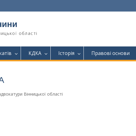
чини
ницької області
катів
КДКА
Історія
Правові основи
А
 адвокатури Вінницької області