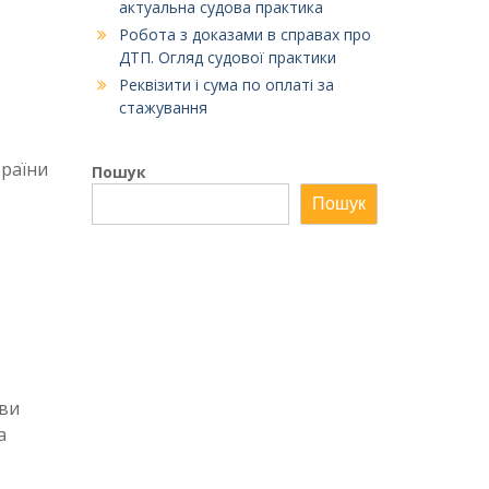
актуальна судова практика
Робота з доказами в справах про
ДТП. Огляд судової практики
Реквізити і сума по оплаті за
стажування
країни
Пошук
Пошук
яви
а