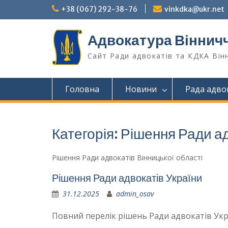
Перейти
+38 (067) 292-38-76
vinkdka@ukr.net
до
вмісту
Адвокатура Віннич
Сайт Ради адвокатів та КДКА Він
Головна
Новини
Рада адво
Категорія:
Рішення Ради ад
Рішення Ради адвокатів Вінницької області
Рішення Ради адвокатів України
31.12.2025
admin_osav
Повний перелік рішень Ради адвокатів Укр