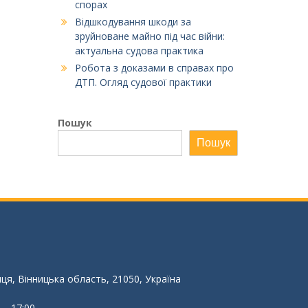
спорах
Відшкодування шкоди за
зруйноване майно під час війни:
актуальна судова практика
Робота з доказами в справах про
ДТП. Огляд судової практики
Пошук
Пошук
иця, Вінницька область, 21050, Україна
 – 17:00