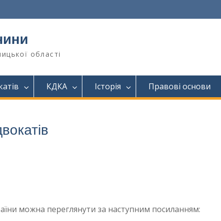
чини
ницької області
катів
КДКА
Історія
Правові основи
вокатів
аїни можна переглянути за наступним посиланням: