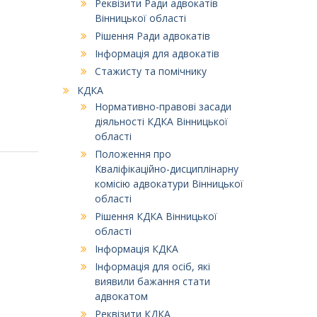
Реквізити Ради адвокатів
Вінницької області
Рішення Ради адвокатів
Інформація для адвокатів
Стажисту та помічнику
КДКА
Нормативно-правові засади
діяльності КДКА Вінницької
області
Положення про
Кваліфікаційно-дисциплінарну
комісію адвокатури Вінницької
області
Рішення КДКА Вінницької
області
Інформація КДКА
Інформація для осіб, які
виявили бажання стати
адвокатом
Реквізити КДКА