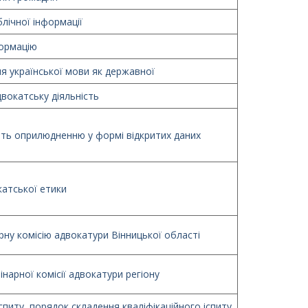
лічної інформації
ормацію
я української мови як державної
вокатську діяльність
ють оприлюдненню у формі відкритих даних
атської етики
ну комісію адвокатури Вінницької області
нарної комісії адвокатури регіону
спиту, порядок складення кваліфікаційного іспиту