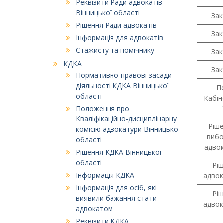
Реквізити Ради адвокатів
Вінницької області
Зак
Рішення Ради адвокатів
Зак
Інформація для адвокатів
Стажисту та помічнику
Зак
КДКА
Зак
Нормативно-правові засади
діяльності КДКА Вінницької
П
області
Кабін
Положення про
Кваліфікаційно-дисциплінарну
Ріше
комісію адвокатури Вінницької
вибо
області
адвок
Рішення КДКА Вінницької
області
Рі
Інформація КДКА
адвок
Інформація для осіб, які
Рі
виявили бажання стати
адвок
адвокатом
Реквізити КДКА