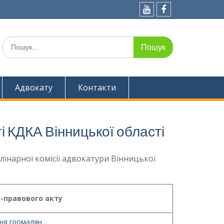
Youtube
Facebook
Шукати:
Адвокату
Контакти
 КДКА Вінницької області
інарної комісії адвокатури Вінницької
-правового акту
ня громадян