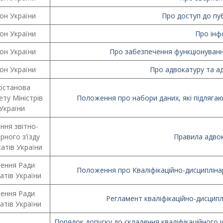
он України
Про доступ до пуб
он України
Про інф
он України
Про забезпечення функціонуванн
он України
Про адвокатуру та ад
останова
ету Міністрів
Положення про набори даних, які підляга
України
ння звітно-
рного з’їзду
Правила адвок
атів України
шення Ради
Положення про Кваліфікаційно-дисциплінар
атів України
шення Ради
Регламент кваліфікаційно-дисциплі
атів України
Порядок допуску до складення кваліфікаційного і