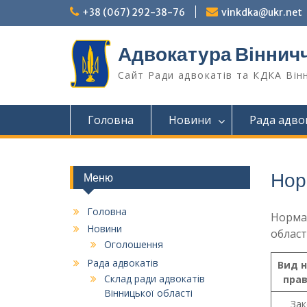
Перейти
+38 (067) 292-38-76
vinkdka@ukr.net
до
вмісту
Адвокатура Віннич
Сайт Ради адвокатів та КДКА Він
Головна
Новини
Рада адво
Нор
Меню
Головна
Нормат
Новини
област
Оголошення
Рада адвокатів
Вид 
Склад ради адвокатів
прав
Вінницької області
Зак