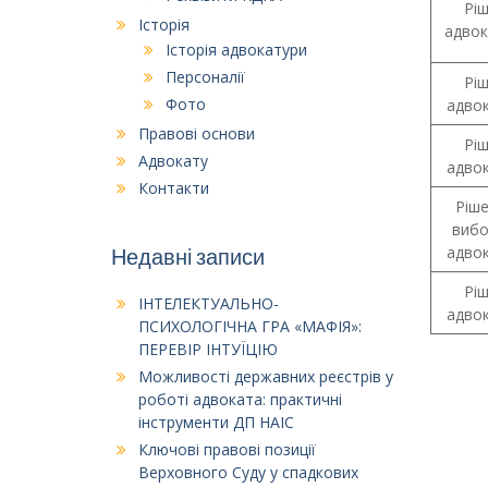
Рі
Історія
адвок
Історія адвокатури
Персоналії
Рі
Фото
адвок
Правові основи
Рі
Адвокату
адвок
Контакти
Ріше
вибо
адвок
Недавні записи
Рі
ІНТЕЛЕКТУАЛЬНО-
адвок
ПСИХОЛОГІЧНА ГРА «МАФІЯ»:
ПЕРЕВІР ІНТУЇЦІЮ
Можливості державних реєстрів у
роботі адвоката: практичні
інструменти ДП НАІС
Ключові правові позиції
Верховного Суду у спадкових