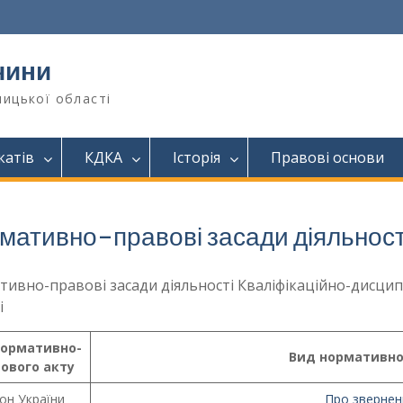
чини
ницької області
катів
КДКА
Історія
Правові основи
мативно-правові засади діяльності
ивно-правові засади діяльності Кваліфікаційно-дисципл
і
нормативно-
Вид нормативно
ового акту
он України
Про звернен