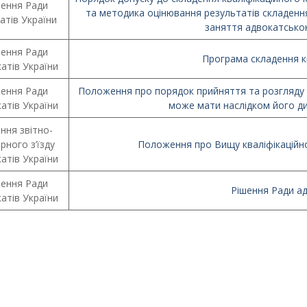
шення Ради
та методика оцінювання результатів складення
атів України
заняття адвокатською
шення Ради
Програма складення кв
атів України
шення Ради
Положення про порядок прийняття та розгляду 
атів України
може мати наслідком його ди
ння звітно-
рного з’їзду
Положення про Вищу кваліфікаційно
атів України
шення Ради
Рішення Ради ад
атів України