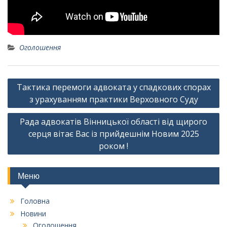
Оголошення
Навігація
Тактика перемоги адвоката у спадкових спорах
записів
з урахуванням практики Верховного Суду
Рада адвокатів Вінницької області від щирого
серця вітає Вас із прийдешнім Новим 2025
роком !
Меню
Головна
Новини
Оголошення