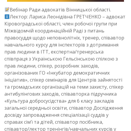
Вебінар Ради адвокатів Вінницької області.
Лектор: Лариса Леонідівна ГРЕТЧЕНКО – адвокат
Кіровоградської області, член робочої групи при
Міжвідомчій координаційній Раді з питань
правосуддя щодо неповнолітніх, тренер, співавтор
навчального курсу для інспекторів з дотримання
прав людини в ІТТ, експертна/тренерська
співпраця з Українською Гельсінською спілкою з
прав людини, спікер, розробник заходів,
організованих ГО «Інкубатор демократичних
ініціатив», спікер семінарів для Центрів зайнятості
та громадських організацій на теми захисту, спікер
антибулінгових заходів, співавторка підручника
«Культура добросусідства» для 6 класу закладів
загальної середньої освіти, співавтор Дослідження
досвіду запровадження спеціалізації суддів у
справах сім’ї та дітей, співавтор посібника,
співавтор/лектор тренінгів/навчальних курсів у