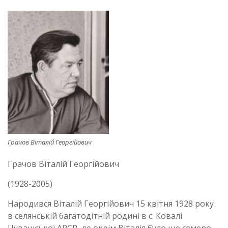
Грачов Віталій Георгійович
Грачов Віталій Георгійович
(1928-2005)
Народився Віталій Георгійович 15 квітня 1928 року
в селянській багатодітній родині в с. Ковалі
Чувашської АРСР, де окрім Віталія було ще семеро