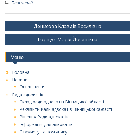
Персоналії
Навігація
Денисова Клавдія Василівна
записів
Горщук Марія Йосипівна
Меню
Головна
Новини
Оголошення
Рада адвокатів
Склад ради адвокатів Вінницької області
Реквізити Ради адвокатів Вінницької області
Рішення Ради адвокатів
Інформація для адвокатів
Стажисту та помічнику