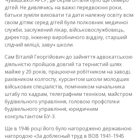
дітей. Не дивлячись на важкі передвоєнні роки,
батьки зуміли виховати та дати належну освіту всім
своїм дітям: серед дітей були полковник медичної
служби, заслужений лікар, військовослужбовець,
директор, інженер виробничого відділу, старший
слідчий міліції, завуч школи.
Сам Віталій Георгійович до зайняття адвокатською
діяльністю пройшов довгий та тернистий шлях
майже у 20 років, працюючи робітником на заводі,
рахівником колгоспу, курсантом школи молодших
військових спеціалістів, помічником начальника
штабу по кадрам, телеграфним техніком, майстром
будівельного управління, головою профспілки
будівельного управління, юридичним
консультантом БУ-3.
Ще в 1946 році його було нагороджено державною
нагородою «За доблесный труд в ВОВ 1941-1945