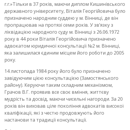
г.г.»Тільки в 37 років, маючи диплом Кишинівського
державного університету, Віталія Георгійовича було
призначено народним суддею у м. Вінниці, де він
пропрацював на протязі семи років. У зв’язку з
ліквідацією народного суду м. Вінниці з 26.06.1972
року в 44 роки Віталія Георгійовича призначено
адвокатом юридичної консультації №2 м. Вінниці,
яка залишилася єдиним місцем його роботи до 2005
року.
14 листопада 1984 року його було призначено
завідуючим цією консультацією (Замостянського
району). Керуючи таким складним механізмом,
Грачов В.Г. проявив все своє вміння, життєву
мудрість та досвід, маючи чисельні нагороди. За 20
років він виховав ціле покоління адвокатів високої
кваліфікації, які з честю продовжують його
настанови та традиції консультації.