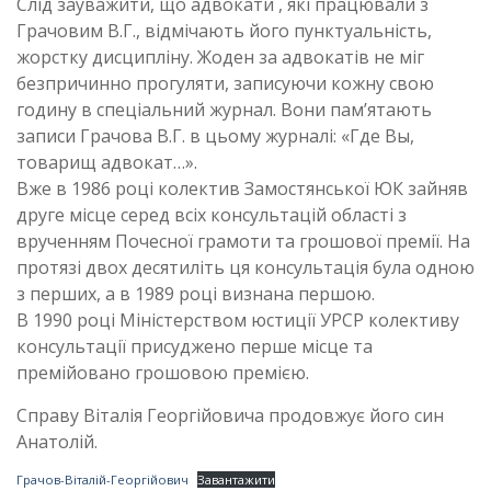
Слід зауважити, що адвокати , які працювали з
Грачовим В.Г., відмічають його пунктуальність,
жорстку дисципліну. Жоден за адвокатів не міг
безпричинно прогуляти, записуючи кожну свою
годину в спеціальний журнал. Вони пам’ятають
записи Грачова В.Г. в цьому журналі: «Где Вы,
товарищ адвокат…».
Вже в 1986 році колектив Замостянської ЮК зайняв
друге місце серед всіх консультацій області з
врученням Почесної грамоти та грошової премії. На
протязі двох десятиліть ця консультація була одною
з перших, а в 1989 році визнана першою.
В 1990 році Міністерством юстиції УРСР колективу
консультації присуджено перше місце та
премійовано грошовою премією.
Справу Віталія Георгійовича продовжує його син
Анатолій.
Грачов-Віталій-Георгійович
Завантажити