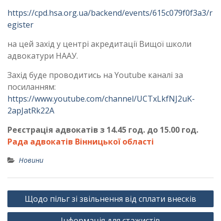
https://cpd.hsa.org.ua/backend/events/615c079f0f3a3/r
egister
на цей захід у центрі акредитації Вищої школи
адвокатури НААУ.
Захід буде проводитись на Youtube каналі за
посиланням:
https://www.youtube.com/channel/UCTxLkfNJ2uK-
2apJatRk22A
Реєстрація адвокатів з 14.45 год. до 15.00 год.
Рада адвокатів Вінницької області
Новини
Навігація
Щодо пільг зі звільнення від сплати внесків
записів
Інформація для стажистів