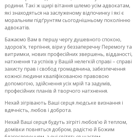
родини. Такі ж щирі вітання шлемо усім адвокатам,
які знаходяться на заслуженому відпочинку і які є
моральним підґрунтям сьогоднішньому поколінню
адвокатів.
Бажаємо Вам в першу чергу душевного спокою,
здоров’я, терпіння, віри у беззаперечну Перемогу та
витримки, нових професійних звершень, відданості,
натхнення та успіхів у Вашій нелегкій справі – справі
захисту прав і свобод громадянина, забезпечення
кожної людини кваліфікованою правовою
допомогою, здійснення усіх мрій та задумів,
професійних планів й творчого натхнення.
Нехай зігрівають Ваші серця людське визнання і
вдячність, любов і доброта.
Нехай Ваші серця будуть зігріті любов’ю й теплом,
домівки повняться добром, радістю й Божим
благословенням, а очі світяться щастям.