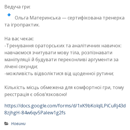
Ведуча гри:
Ольга Материнська — сертифікована тренерка
та ігропрактик.
На вас чекає:
-Тренування ораторських та аналітичних навичок:
навчаємося зчитувати мову тіла, розпізнавати
маніпуляції й будувати переконливі аргументи за
лічені секунди;
-можливість відволіктися від щоденної рутини;
Кількість місць обмежена для комфортної гри, тому
реєстрація є обов’язковою!
https://docs.google.com/forms/d/1xK9bKolqlLPiCuRj43d
8zjhgH-84w6qv5PaIew1g2fs
Новини