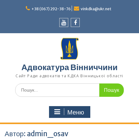
Перейти
до
+38 (067) 292-38-76
vinkdka@ukr.net
вмісту
Youtube
Facebook
Адвокатура Вінниччини
Сайт Ради адвокатів та КДКА Вінницької області
Шукати:
Меню
Автор:
admin_osav