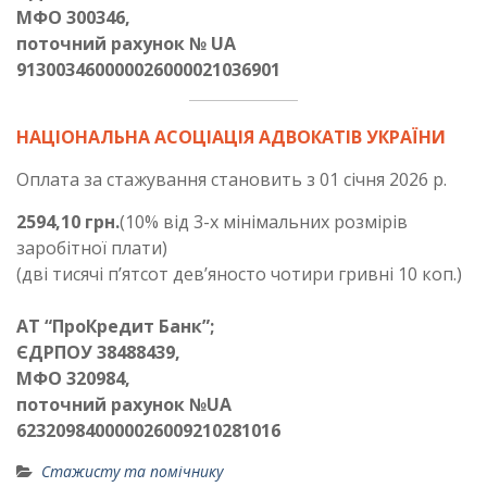
МФО 300346,
поточний рахунок № UA
913003460000026000021036901
НАЦІОНАЛЬНА АСОЦІАЦІЯ АДВОКАТІВ УКРАЇНИ
Оплата за стажування становить з 01 січня 2026 р.
2594,10 грн.
(10% від 3-х мінімальних розмірів
заробітної плати)
(дві тисячі п’ятсот дев’яносто чотири гривні 10 коп.)
АТ “ПроКредит Банк”;
ЄДРПОУ 38488439,
МФО 320984,
поточний рахунок №UA
623209840000026009210281016
Стажисту та помічнику