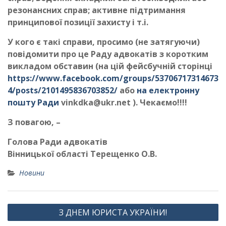
резонансних справ; активне підтримання
принципової позиції захисту і т.і.
У кого є такі справи, просимо (не затягуючи)
повідомити про це Раду адвокатів з коротким
викладом обставин (на цій фейсбучній сторінці
https://www.facebook.com/groups/53706717314673
4/posts/2101495836703852/
або
на електронну
пошту Ради
vinkdka@ukr.net
). Чекаємо!!!!
З повагою, –
Голова Ради адвокатів
Вінницької області Терещенко О.В.
Новини
Навігація
З ДНЕМ ЮРИСТА УКРАЇНИ!
записів