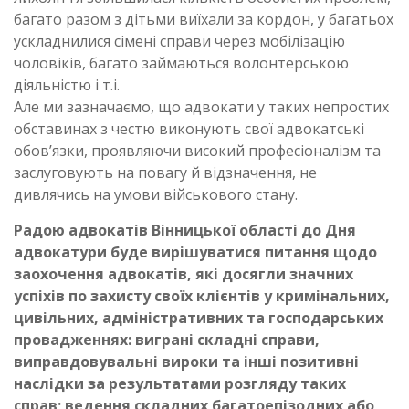
багато разом з дітьми виїхали за кордон, у багатьох
ускладнилися сімені справи через мобілізацію
чоловіків, багато займаються волонтерською
діяльністю і т.і.
Але ми зазначаємо, що адвокати у таких непростих
обставинах з честю виконують свої адвокатські
обов’язки, проявляючи високий професіоналізм та
заслуговують на повагу й відзначення, не
дивлячись на умови військового стану.
Радою адвокатів Вінницької області до Дня
адвокатури буде вирішуватися питання щодо
заохочення адвокатів, які досягли значних
успіхів по захисту своїх клієнтів у кримінальних,
цивільних, адміністративних та господарських
провадженнях: виграні складні справи,
виправдовувальні вироки та інші позитивні
наслідки за результатами розгляду таких
справ; ведення складних багатоепізодних або