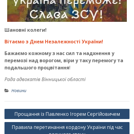
Шановні колеги!
Вітаємо з Днем Незалежності України!
Бажаємо кожному з нас сил та надхнення у
перемозі над ворогом, віри у таку перемогу та
подальшого процвітання
!
Рада адвокатів Вінницької області
Новини
Навігація
Прощання із Павленко Ігорем Сергійовичем
записів
Правила перетинання кордону України під час