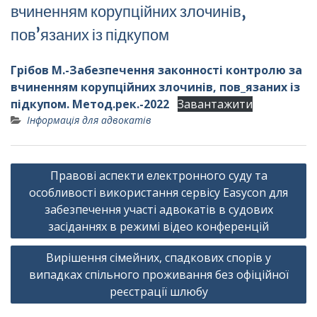
вчиненням корупційних злочинів,
пов’язаних із підкупом
Грібов М.-Забезпечення законності контролю за
вчиненням корупційних злочинів, пов_язаних із
підкупом. Метод.рек.-2022
Завантажити
Інформація для адвокатів
Навігація
Правові аспекти електронного суду та
записів
особливості використання сервісу Easycon для
забезпечення участі адвокатів в судових
засіданнях в режимі відео конференцій
Вирішення сімейних, спадкових спорів у
випадках спільного проживання без офіційної
реєстрації шлюбу