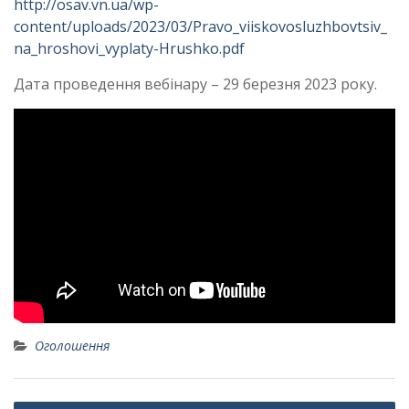
http://osav.vn.ua/wp-
content/uploads/2023/03/Pravo_viiskovosluzhbovtsiv_
na_hroshovi_vyplaty-Hrushko.pdf
Дата проведення вебінару – 29 березня 2023 року.
Оголошення
Навігація