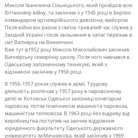
Миколи Івановича Сільніцького, який пройшов всю
Вітчизняну війну, та закінчив її у 1945 році в Берліні
командиром артилерійського дивізіона, майором.
Після війни він разом з сім’єю тривалий час служив у
Західній Україні і після звільнення в запас переїхав в
смт.Вапнярка на Вінниччині.
Вже тут в1952 році Микола Миколайович закінчив
Вапнярську семирічну школу. Після чого навчався в
Одеському залізничному технікумі, який з
відзнакою закінчив у 1956 році.
В 1956-1957 роках служив в армії. Трудову
діяльність розпочав у 1957 року в паровозному
депо м. Котовськ Одеської залізниці кочегаром
паровоза, потім помічником машиніста паровоза,
машиністом тепловоза. В 1963 році без відриву від
виробництва поступив на заочне відділення
юридичного факультету Одеського державного
університету ім.Мечникова, який закінчив у 1969