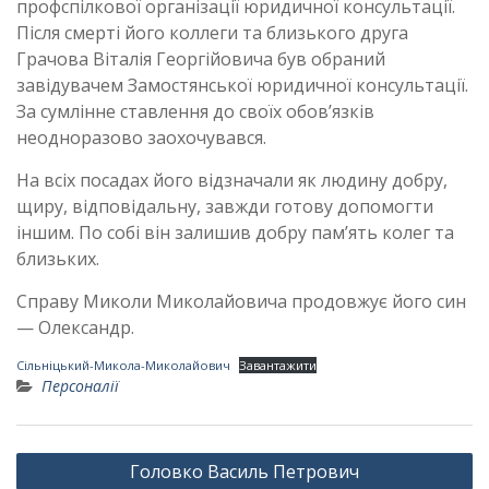
профспілкової організації юридичної консультації.
Після смерті його коллеги та близького друга
Грачова Віталія Георгійовича був обраний
завідувачем Замостянської юридичної консультації.
За сумлінне ставлення до своїх обов’язків
неодноразово заохочувався.
На всіх посадах його відзначали як людину добру,
щиру, відповідальну, завжди готову допомогти
іншим. По собі він залишив добру пам’ять колег та
близьких.
Справу Миколи Миколайовича продовжує його син
— Олександр.
Сільніцький-Микола-Миколайович
Завантажити
Персоналії
Навігація
Головко Василь Петрович