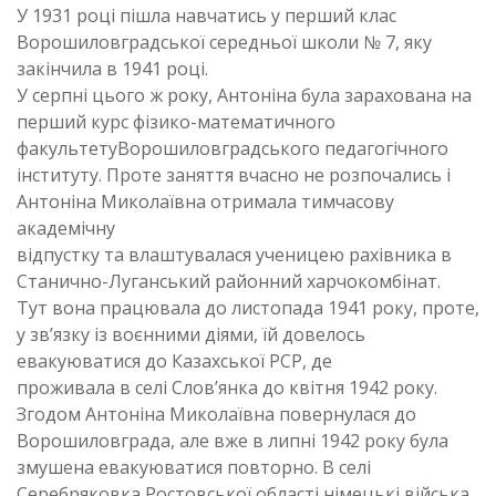
У 1931 році пішла навчатись у перший клас
Ворошиловградської середньої школи № 7, яку
закінчила в 1941 році.
У серпні цього ж року, Антоніна була зарахована на
перший курс фізико-математичного
факультетуВорошиловградського педагогічного
інституту. Проте заняття вчасно не розпочались і
Антоніна Миколаївна отримала тимчасову
академічну
відпустку та влаштувалася ученицею рахівника в
Станично-Луганський районний харчокомбінат.
Тут вона працювала до листопада 1941 року, проте,
у зв’язку із воєнними діями, їй довелось
евакуюватися до Казахської РСР, де
проживала в селі Слов’янка до квітня 1942 року.
Згодом Антоніна Миколаївна повернулася до
Ворошиловграда, але вже в липні 1942 року була
змушена евакуюватися повторно. В селі
Серебряковка Ростовської області німецькі війська