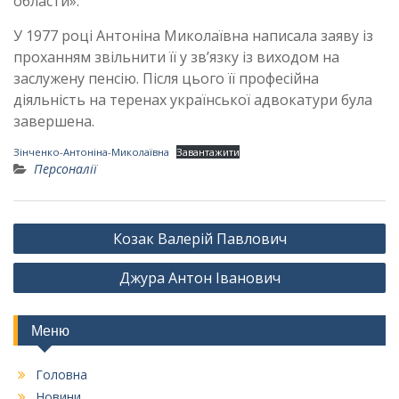
области».
У 1977 році Антоніна Миколаївна написала заяву із
проханням звільнити її у зв’язку із виходом на
заслужену пенсію. Після цього її професійна
діяльність на теренах української адвокатури була
завершена.
Зінченко-Антоніна-Миколаївна
Завантажити
Персоналії
Навігація
Козак Валерій Павлович
записів
Джура Антон Іванович
Меню
Головна
Новини