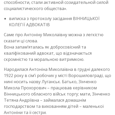
способности, стали активной созидательной силой
социалистического общества».
виписка з протоколу засідання ВІННИЦЬКОЇ
КОЛЕГІЇ АДВОКАТІВ
Саме про Антоніну Миколаївну можна з легкістю
сказати ці слова.
Вона запам’яталась як добросовісний та
кваліфікований адвокат, що відзначається
скромністю та моральною витримкою.
Народилася Антоніна Миколаївна в грудні далекого
1922 року в сім’ї робочих у місті Ворошиловграді, що
нині носить назву Луганськ. Батько, Зінченко
Микола Прохорович – працював керівником
Вінницького обласного військ торгу; мати, Зінченко
Тетяна Андріївна – займалася домашнім
господарством та вихованням дітей – маленької
Антоніни та її сестри.