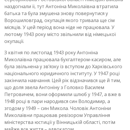
наздогнали її, тут Антоніна Миколаївна втратила
батька та була змушена знову повернутися у
Ворошиловград, окупація якого тривала ще сім
місяців. У цей період вона ніде не працювала. У
лютому 1943 року місто звільнили від німецької
окупації.
З квітня по листопад 1943 року Антоніна
Миколаївна працювала бухгалтером-касиром, але
була звільнена у зв’язку із вступом до Харківського
національного юридичного інституту. У 1947 році
закінчила навчання. Цей рік відзначився ще й тим,
що доля звела Антоніну з Головко Василем
Петровичем, вони оформили шлюб у 1947, а вже в
1948 році в пари народився син Володимир, а
згодом у 1949 – син Микола. Чоловік Антоніни
Миколаївни працював ревізором Управління
міністерства юстиції у Вінницькій області, потім
майже все життя – адвокатом.