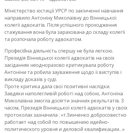
Міністерство юстиції УРСР по закінченні навчання
направило Антоніну Миколаївну до Вінницької
колегії адвокатів. Після успішного проходження
стажування вона була зарахована до складу колегії
та розпочала роботу адвокатом.
Професійна діяльність спершу не була легкою.
Президія Вінницької колегії адвокатів на своїх
засіданнях неодноразово критикувала роботу
Антоніни та робила зауваження щодо її виступів і
викладу доказів у суді.
Проте критика дала свої позитивні наслідки.
Завдяки наполегливій роботі над собою, Антоніна
Миколаївна змогла досягти значних результатів. З
часом, Президія Вінницької колегії адвокатів у своїх
протоколах зазначила : «т.Зинченко добросовестно
работает над собой по повышению идейно-
политического уровня и деловой квалификации…»