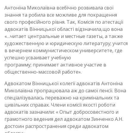
Антоніна Миколаївна всебічно розвивала свої
знання та робила все можливе для покращення
свого професійного рівня. Так, Комісія по атестації
адвокатів Вінницької області відзначила,що вона
«…читает центральные и местные газеты, а также
художественную и юридическую литературу; учится
в вечернем коммунистическом университете, где
успешно усваивает учебную
программу; принимает активное участие в
общественно-массовой работе».
Адвокатом Вінницької колегії адвокатів Антоніна
Миколаївна пропрацювала аж до самої пенсії. Вона
спеціалізувалась переважно на кримінальних та
цивільних справах. Члени комісії якості роботи
адвокатів зазначили: « Опыт добросовестного и
грамотного ведения дел адвокатом Зинченко А.Н.
достоин распространения среди адвокатом