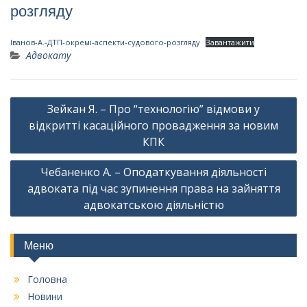
розгляду
Іванов-А.-ДТП-окремі-аспекти-судового-розгляду
Завантажити
Адвокату
Навігація
Зейкан Я. – Про “технологію” відмови у
записів
відкритті касаційного провадження за новим
КПК
Чебаненко А. – Оподаткування діяльності
адвоката під час зупинення права на зайняття
адвокатською діяльністю
Меню
Головна
Новини