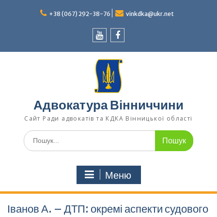
Перейти
до
+38 (067) 292-38-76
vinkdka@ukr.net
вмісту
Youtube
Facebook
Адвокатура Вінниччини
Сайт Ради адвокатів та КДКА Вінницької області
Шукати:
Меню
Іванов А. – ДТП: окремі аспекти судового