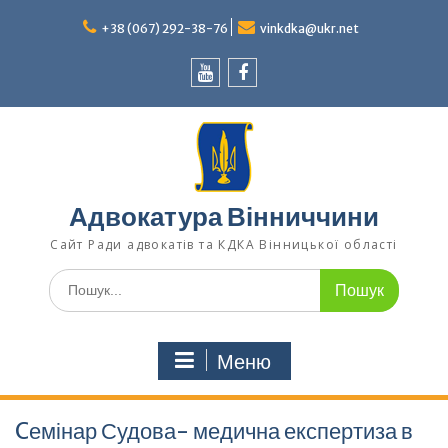
Перейти
до
+38 (067) 292-38-76
vinkdka@ukr.net
вмісту
Youtube
Facebook
Адвокатура Вінниччини
Сайт Ради адвокатів та КДКА Вінницької області
Шукати:
Меню
Cемінар Судова- медична експертиза в