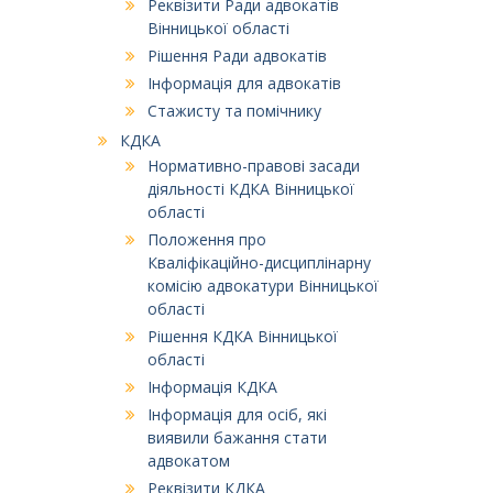
Реквізити Ради адвокатів
Вінницької області
Рішення Ради адвокатів
Інформація для адвокатів
Стажисту та помічнику
КДКА
Нормативно-правові засади
діяльності КДКА Вінницької
області
Положення про
Кваліфікаційно-дисциплінарну
комісію адвокатури Вінницької
області
Рішення КДКА Вінницької
області
Інформація КДКА
Інформація для осіб, які
виявили бажання стати
адвокатом
Реквізити КДКА