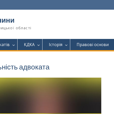
чини
ницької області
катів
КДКА
Історія
Правові основи
ьність адвоката