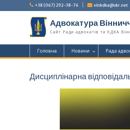
Перейти
+38 (067) 292-38-76
vinkdka@ukr.net
до
вмісту
Адвокатура Віннич
Сайт Ради адвокатів та КДКА Він
Головна
Новини
Рада адво
Дисциплінарна відповідал