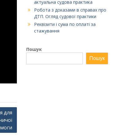
актуальна судова практика
Робота з доказами в справах про
ДТП. Огляд судової практики
Реквізити і сума по оплаті за
стажування
Пошук
Пошук
я для
ничої
моги