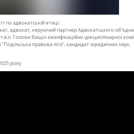
ті по адвокатській етиці.
кат, адвокат, керуючий партнер Адвокатського об”єдн
т.в.о. Голови Вищої кваліфікаційно-дисциплінарної коміс
ї “Подільська правова ліга”, кандидат юридичних наук,
2025 року